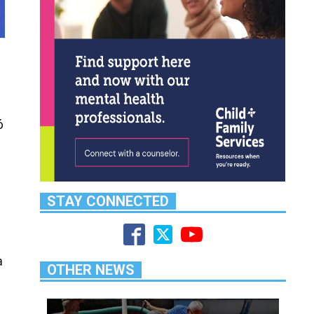
ó
STAY CONNECTED
a
OTHER NEWS