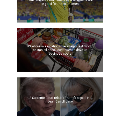
here. There’s a real debate over whether it will
be good for the tournament
US wholesale inflation rose sharply last month
as Iran oil shock continues to drive up
business costs
US Supreme Court rebuffs Trump’s appeal in E.
Jean Carroll case