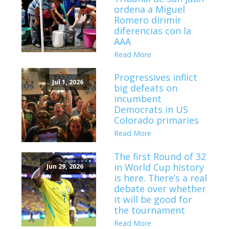
ordena a Miguel
Romero dirimir
diferencias con la
AAA
Read More
Progressives inflict
Jul 1, 2026
big defeats on
incumbent
Democrats in US
Colorado primaries
Read More
The first Round of 32
in World Cup history
Jun 29, 2026
is here. There’s a real
debate over whether
it will be good for
the tournament
Read More