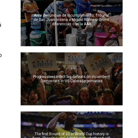
Ante denuncias de incumplimiento, Tribunal
de San Juan ordena a Miguel Romero dirimir
á
diferencias con la AAA
o
Progressives inflict big defeats on incumbent
Democrats in US Colorado primaries
The first Round of 32 in World Cup history is