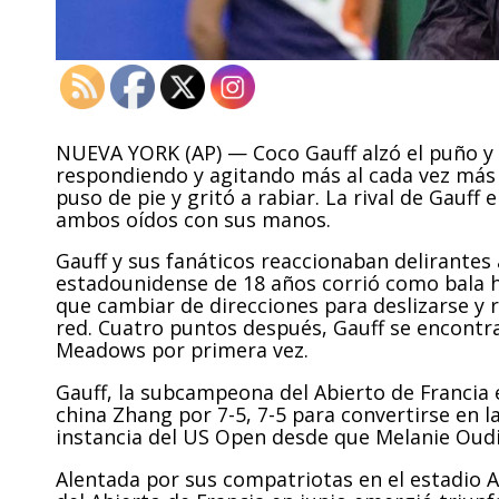
NUEVA YORK (AP) — Coco Gauff alzó el puño y
respondiendo y agitando más al cada vez más 
puso de pie y gritó a rabiar. La rival de Gauff
ambos oídos con sus manos.
Gauff y sus fanáticos reaccionaban delirantes 
estadounidense de 18 años corrió como bala h
que cambiar de direcciones para deslizarse y 
red. Cuatro puntos después, Gauff se encontrab
Meadows por primera vez.
Gauff, la subcampeona del Abierto de Francia 
china Zhang por 7-5, 7-5 para convertirse en
instancia del US Open desde que Melanie Oudi
Alentada por sus compatriotas en el estadio Ar