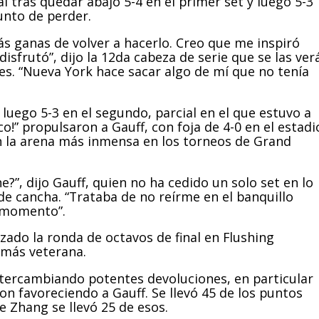
l tras quedar abajo 5-4 en el primer set y luego 5-3
unto de perder.
s ganas de volver a hacerlo. Creo que me inspiró
sfrutó”, dijo la 12da cabeza de serie que se las ver
tes. “Nueva York hace sacar algo de mí que no tenía
 luego 5-3 en el segundo, parcial en el que estuvo a
co!” propulsaron a Gauff, con foja de 4-0 en el estadi
n la arena más inmensa en los torneos de Grand
?”, dijo Gauff, quien no ha cedido un solo set en lo
 de cancha. “Trataba de no reírme en el banquillo
l momento”.
zado la ronda de octavos de final en Flushing
 más veterana.
tercambiando potentes devoluciones, en particular
on favoreciendo a Gauff. Se llevó 45 de los puntos
 Zhang se llevó 25 de esos.