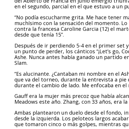
del Abierto de Francia en junio emergió triunfa
en el segundo, parcial en el que estuvo a un p
“No podía escucharme grita. Me hace tener má
muchísimo con la sensación del momento. Lo di
contra la francesa Caroline Garcia (12) el mar
desde que tenía 15”.
Después de ir perdiendo 5-4 en el primer set y
un punto de perder, los cánticos “¡Let’s go, Co
Ashe. Nunca antes había ganado un partido e
Slam.
“Es alucinante. ¿Cantaban mi nombre en el Ashe
que va del torneo, durante la entrevista a pie
durante el cambio de lado. Me enfocaba en e
Gauff era la mujer más precoz que había alcan
Meadows este año. Zhang, con 33 años, era la
Ambas plantearon un duelo desde el fondo, in
desde la izquierda. Los peloteos largos acabar
que tomaron cinco o más golpes, mientras que