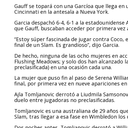
Gauff se topará con una Garcíoa que llega en
Cincinnati en la antesala a Nueva York.
Garcia despachó 6-4, 6-1 a la estadounidense Al
que Gauff, buscaban acceder por primera vez 
“Estoy súper fascinada de jugar contra Coco, 
final de un Slam. Es grandioso”, dijo Garcia.
De hecho, ninguna de las ocho mujeres en acc
Flushing Meadows; y solo dos han alcanzado la
preclasificada) en una ocasión cada una.
La mujer que puso fin al paso de Serena Willi
final, por primera vez en nueve apariciones e
Ajla Tomljanovic derrotó a Liudmila Samsonova
duelo entre jugadoras no preclasificadas.
Tomljanovic es una australiana de 29 años que
Slam, tras llegar a esa fase en Wimbledon los
Dos noches antes, Tomljanovic derrotó a Willi