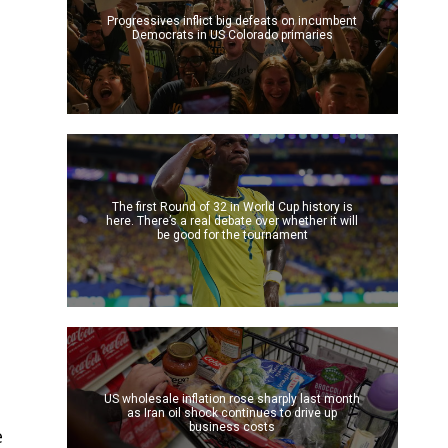
Progressives inflict big defeats on incumbent
Democrats in US Colorado primaries
a
The first Round of 32 in World Cup history is
here. There’s a real debate over whether it will
be good for the tournament
US wholesale inflation rose sharply last month
as Iran oil shock continues to drive up
business costs
e