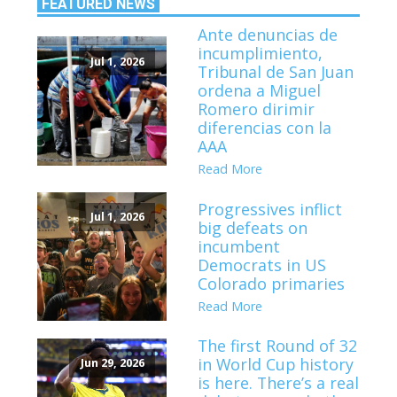
FEATURED NEWS
Ante denuncias de
incumplimiento,
Jul 1, 2026
Tribunal de San Juan
ordena a Miguel
Romero dirimir
diferencias con la
AAA
Read More
Progressives inflict
Jul 1, 2026
big defeats on
incumbent
Democrats in US
Colorado primaries
Read More
The first Round of 32
in World Cup history
Jun 29, 2026
is here. There’s a real