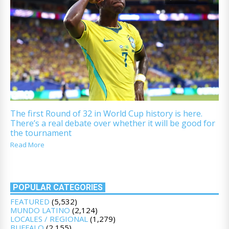
The first Round of 32 in World Cup history is here.
There’s a real debate over whether it will be good for
the tournament
Read More
POPULAR CATEGORIES
FEATURED
(5,532)
MUNDO LATINO
(2,124)
LOCALES / REGIONAL
(1,279)
BUFFALO
(2,155)