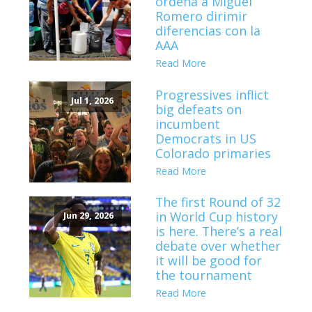
ordena a Miguel
Romero dirimir
diferencias con la
AAA
Read More
Progressives inflict
Jul 1, 2026
big defeats on
incumbent
Democrats in US
Colorado primaries
Read More
The first Round of 32
in World Cup history
Jun 29, 2026
is here. There’s a real
debate over whether
it will be good for
the tournament
Read More