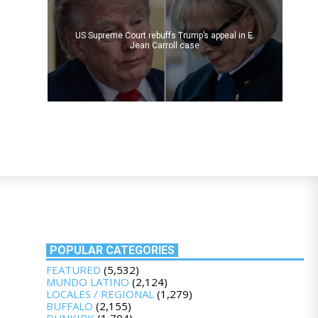
US Supreme Court rebuffs Trump’s appeal in E.
Jean Carroll case
POPULAR CATEGORIES
FEATURED
(5,532)
MUNDO LATINO
(2,124)
LOCALES / REGIONAL
(1,279)
BUFFALO
(2,155)