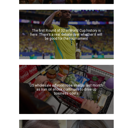
The first Round of 32 in World Cup history is
here. There’s a real debate over whether it will
be good for the tournament
US wholesale inflation rose sharply last month
as Iran oil shock continues to drive up
business costs