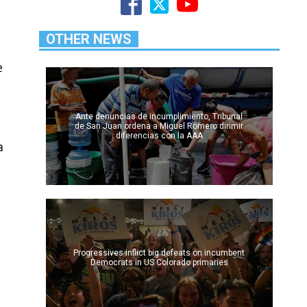
OTHER NEWS
e
Ante denuncias de incumplimiento, Tribunal
de San Juan ordena a Miguel Romero dirimir
diferencias con la AAA
a
Progressives inflict big defeats on incumbent
Democrats in US Colorado primaries