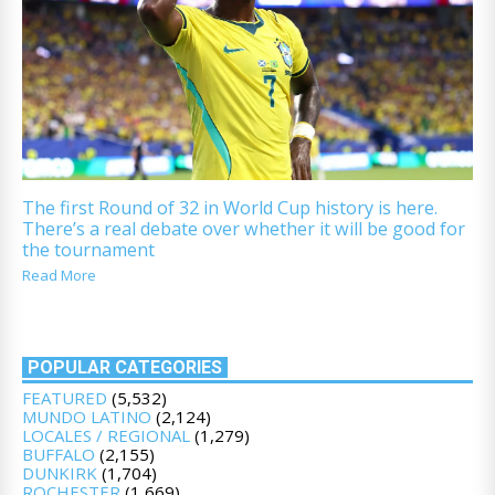
The first Round of 32 in World Cup history is here.
There’s a real debate over whether it will be good for
the tournament
Read More
POPULAR CATEGORIES
FEATURED
(5,532)
MUNDO LATINO
(2,124)
LOCALES / REGIONAL
(1,279)
BUFFALO
(2,155)
DUNKIRK
(1,704)
ROCHESTER
(1,669)