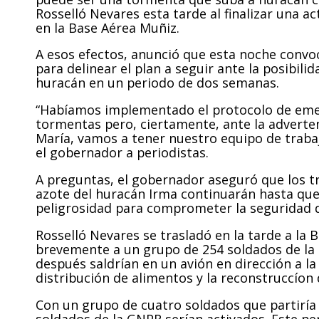
Rosselló Nevares esta tarde al finalizar una a
en la Base Aérea Muñiz.
A esos efectos, anunció que esta noche convoc
para delinear el plan a seguir ante la posibi
huracán en un periodo de dos semanas.
“Habíamos implementado el protocolo de eme
tormentas pero, ciertamente, ante la adverten
María, vamos a tener nuestro equipo de trabaj
el gobernador a periodistas.
A preguntas, el gobernador aseguró que los tr
azote del huracán Irma continuarán hasta que
peligrosidad para comprometer la seguridad 
Rosselló Nevares se trasladó en la tarde a la B
brevemente a un grupo de 254 soldados de la
después saldrían en un avión en dirección a la
distribución de alimentos y la reconstruccíon 
Con un grupo de cuatro soldados que partiría h
soldados de la GNPR serían activados. Este per