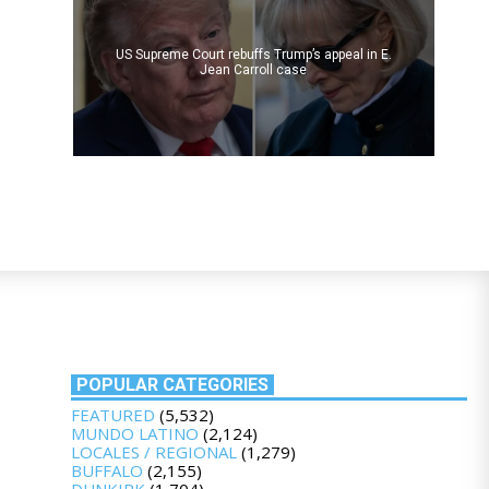
US Supreme Court rebuffs Trump’s appeal in E.
Jean Carroll case
POPULAR CATEGORIES
FEATURED
(5,532)
MUNDO LATINO
(2,124)
LOCALES / REGIONAL
(1,279)
BUFFALO
(2,155)