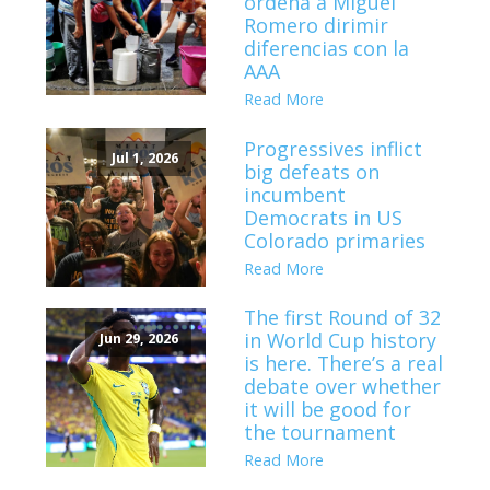
ordena a Miguel
Romero dirimir
diferencias con la
AAA
Read More
Progressives inflict
Jul 1, 2026
big defeats on
incumbent
Democrats in US
Colorado primaries
Read More
The first Round of 32
in World Cup history
Jun 29, 2026
is here. There’s a real
debate over whether
it will be good for
the tournament
Read More