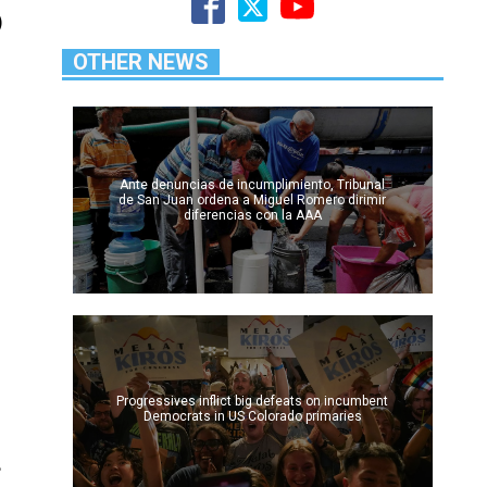
)
OTHER NEWS
Ante denuncias de incumplimiento, Tribunal
de San Juan ordena a Miguel Romero dirimir
diferencias con la AAA
Progressives inflict big defeats on incumbent
Democrats in US Colorado primaries
8