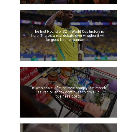
The first Round of 32 in World Cup history is
here. There’s a real debate over whether it will
be good for the tournament
US wholesale inflation rose sharply last month
as Iran oil shock continues to drive up
business costs