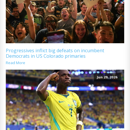
Progressives inflict big defeats on incumbent
Democrats in US Colorado primaries
Read More
Jun 29, 2026