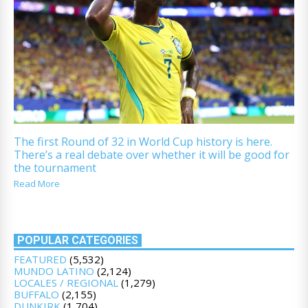
The first Round of 32 in World Cup history is here.
There’s a real debate over whether it will be good for
the tournament
Read More
POPULAR CATEGORIES
FEATURED
(5,532)
MUNDO LATINO
(2,124)
LOCALES / REGIONAL
(1,279)
BUFFALO
(2,155)
DUNKIRK
(1,704)