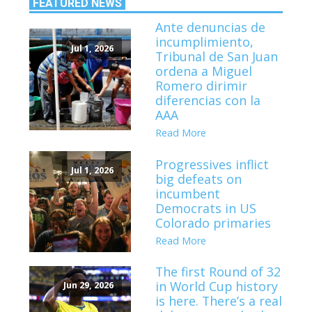
FEATURED NEWS
Ante denuncias de
incumplimiento,
Jul 1, 2026
Tribunal de San Juan
ordena a Miguel
Romero dirimir
diferencias con la
AAA
Read More
Progressives inflict
Jul 1, 2026
big defeats on
incumbent
Democrats in US
Colorado primaries
Read More
The first Round of 32
in World Cup history
Jun 29, 2026
is here. There’s a real