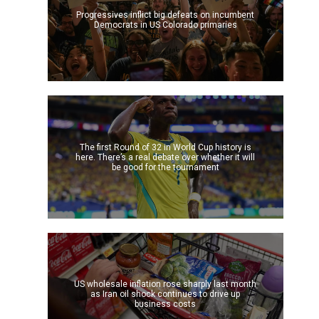
Progressives inflict big defeats on incumbent
Democrats in US Colorado primaries
The first Round of 32 in World Cup history is
here. There’s a real debate over whether it will
be good for the tournament
US wholesale inflation rose sharply last month
as Iran oil shock continues to drive up
business costs