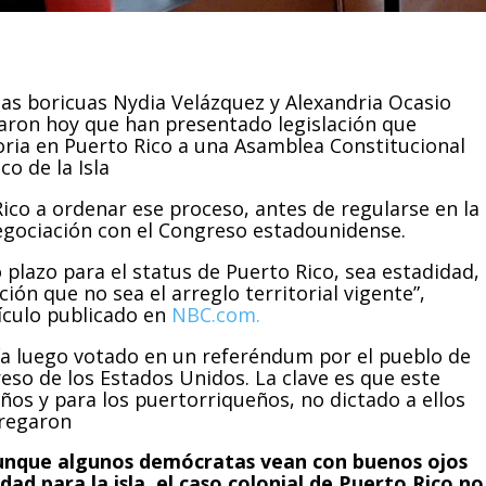
as boricuas Nydia Velázquez y Alexandria Ocasio
aron hoy que han presentado legislación que
oria en Puerto Rico a una Asamblea Constitucional
o de la Isla
Rico a ordenar ese proceso, antes de regularse en la
egociación con el Congreso estadounidense.
 plazo para el status de Puerto Rico, sea estadidad,
ión que no sea el arreglo territorial vigente”,
ículo publicado en
NBC.com.
ía luego votado en un referéndum por el pueblo de
eso de los Estados Unidos. La clave es que este
ños y para los puertorriqueños, no dictado a ellos
gregaron
 aunque algunos demócratas vean con buenos ojos
ad para la isla, el caso colonial de Puerto Rico no