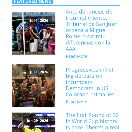
FEATURED NEWS
Ante denuncias de
incumplimiento,
Jul 1, 2026
Tribunal de San Juan
ordena a Miguel
Romero dirimir
diferencias con la
AAA
Read More
Progressives inflict
Jul 1, 2026
big defeats on
incumbent
Democrats in US
Colorado primaries
Read More
The first Round of 32
in World Cup history
Jun 29, 2026
is here. There’s a real