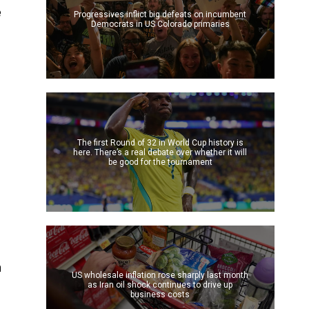
e
Progressives inflict big defeats on incumbent
Democrats in US Colorado primaries
The first Round of 32 in World Cup history is
here. There’s a real debate over whether it will
be good for the tournament
n
US wholesale inflation rose sharply last month
as Iran oil shock continues to drive up
business costs