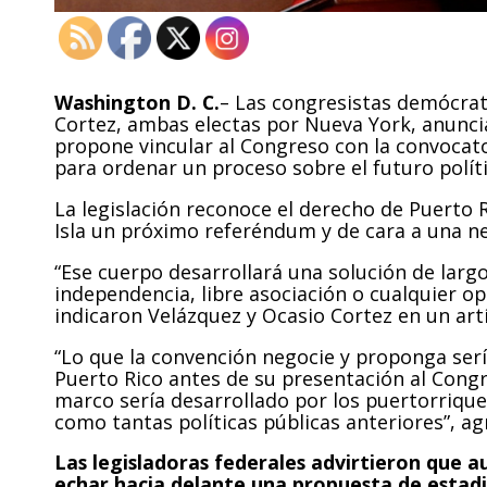
Washington D. C.
– Las congresistas demócrat
Cortez, ambas electas por Nueva York, anunci
propone vincular al Congreso con la convocat
para ordenar un proceso sobre el futuro polític
La legislación reconoce el derecho de Puerto 
Isla un próximo referéndum y de cara a una n
“Ese cuerpo desarrollará una solución de largo
independencia, libre asociación o cualquier opc
indicaron Velázquez y Ocasio Cortez en un art
“Lo que la convención negocie y proponga ser
Puerto Rico antes de su presentación al Congr
marco sería desarrollado por los puertorrique
como tantas políticas públicas anteriores”, a
Las legisladoras federales advirtieron que
echar hacia delante una propuesta de estadid