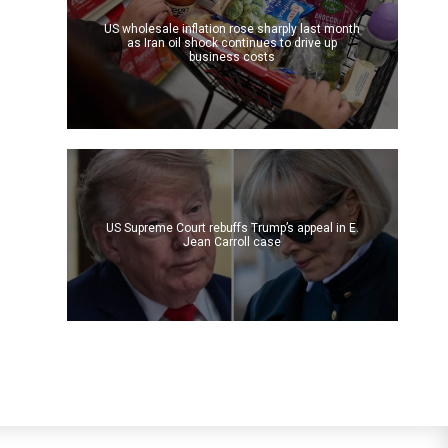
US wholesale inflation rose sharply last month
as Iran oil shock continues to drive up
business costs
US Supreme Court rebuffs Trump’s appeal in E.
Jean Carroll case