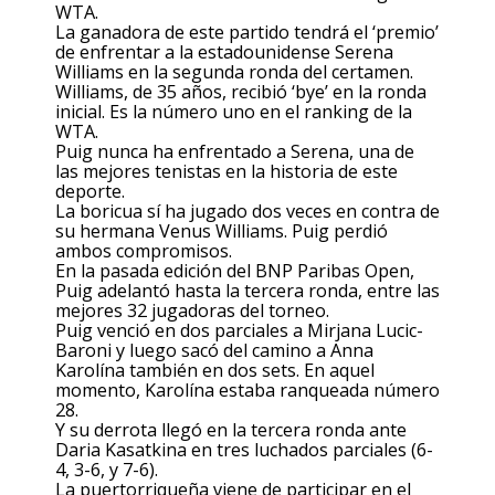
WTA.
La ganadora de este partido tendrá el ‘premio’
de enfrentar a la estadounidense Serena
Williams en la segunda ronda del certamen.
Williams, de 35 años, recibió ‘bye’ en la ronda
inicial. Es la número uno en el ranking de la
WTA.
Puig nunca ha enfrentado a Serena, una de
las mejores tenistas en la historia de este
deporte.
La boricua sí ha jugado dos veces en contra de
su hermana Venus Williams. Puig perdió
ambos compromisos.
En la pasada edición del BNP Paribas Open,
Puig adelantó hasta la tercera ronda, entre las
mejores 32 jugadoras del torneo.
Puig venció en dos parciales a Mirjana Lucic-
Baroni y luego sacó del camino a Anna
Karolína también en dos sets. En aquel
momento, Karolína estaba ranqueada número
28.
Y su derrota llegó en la tercera ronda ante
Daria Kasatkina en tres luchados parciales (6-
4, 3-6, y 7-6).
La puertorriqueña viene de participar en el