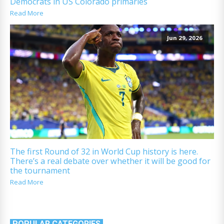
Democrats in US Colorado primaries
Read More
Jun 29, 2026
The first Round of 32 in World Cup history is here.
There’s a real debate over whether it will be good for
the tournament
Read More
POPULAR CATEGORIES