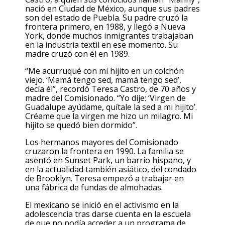
nació en Ciudad de México, aunque sus padres
son del estado de Puebla. Su padre cruzó la
frontera primero, en 1988, y llegó a Nueva
York, donde muchos inmigrantes trabajaban
en la industria textil en ese momento. Su
madre cruzó con él en 1989.
“Me acurruqué con mi hijito en un colchón
viejo. ‘Mamá tengo sed, mamá tengo sed’,
decía él”, recordó Teresa Castro, de 70 años y
madre del Comisionado. “Yo dije: ‘Virgen de
Guadalupe ayúdame, quítale la sed a mi hijito’.
Créame que la virgen me hizo un milagro. Mi
hijito se quedó bien dormido”.
Los hermanos mayores del Comisionado
cruzaron la frontera en 1990. La familia se
asentó en Sunset Park, un barrio hispano, y
en la actualidad también asiático, del condado
de Brooklyn. Teresa empezó a trabajar en
una fábrica de fundas de almohadas.
El mexicano se inició en el activismo en la
adolescencia tras darse cuenta en la escuela
de que no podía acceder a un programa de