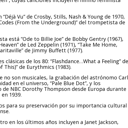
een”, cuyas canciones incluyen el himno feminista
“Déjà Vu” de Crosby, Stills, Nash & Young de 1970,
k Codes (From the Underground)” del trompetista de
ista está “Ode to Billie Joe” de Bobby Gentry (1967),
 Heaven” de Led Zeppelin (1971), “Take Me Home,
ritaville” de Jimmy Buffett (1977).
s clásicas de los 80: “Flashdance…What a Feeling” d
 This)” de Eurythmics (1983).
e no son musicales, la grabación del astrónomo Car
dad en el universo, “Pale Blue Dot”, y los
adio de NBC Dorothy Thompson desde Europa durante
 en 1939.
los para su preservación por su importancia cultural
nse.
tro en los últimos años incluyen a Janet Jackson,