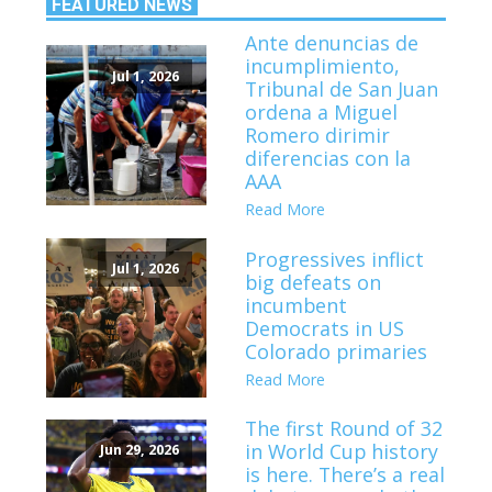
FEATURED NEWS
Ante denuncias de
incumplimiento,
Jul 1, 2026
Tribunal de San Juan
ordena a Miguel
Romero dirimir
diferencias con la
AAA
Read More
Progressives inflict
Jul 1, 2026
big defeats on
incumbent
Democrats in US
Colorado primaries
Read More
The first Round of 32
in World Cup history
Jun 29, 2026
is here. There’s a real