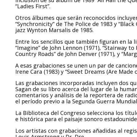
inclusión de su álbum de 1989 “All Hail the Qu
“Ladies First”.
Otros álbumes que serán reconocidos incluyen 
“Synchronicity” de The Police de 1983 y “Blac
jazz Wynton Marsalis de 1985.
Entre los sencillos que también figuran en la l
“Imagine” de John Lennon (1971), “Stairway to
Country Roads” de John Denver (1971), y “Marga
A esas grabaciones se unen un par de cancione
Irene Cara (1983) y “Sweet Dreams (Are Made of
Las grabaciones incorporadas incluyen dos qu
Sagan de su libro acerca del lugar de la humani
comentarios y análisis de la reportera de r
el período previo a la Segunda Guerra Mundial
La Biblioteca del Congreso selecciona los títu
e histórica para el paisaje sonoro estadounide
Los artistas con grabaciones añadidas al regis
Louis Armstrong y Dr. Dre.