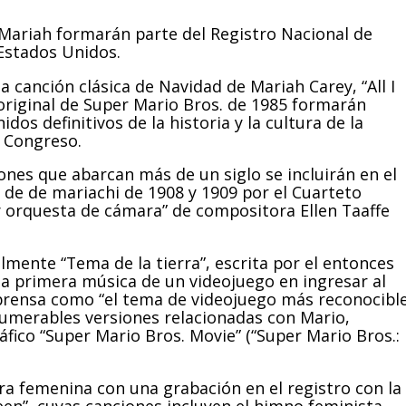
ariah formarán parte del Registro Nacional de
 Estados Unidos.
a canción clásica de Navidad de Mariah Carey, “All I
original de Super Mario Bros. de 1985 formarán
idos definitivos de la historia y la cultura de la
l Congreso.
iones que abarcan más de un siglo se incluirán en el
 de de mariachi de 1908 y 1909 por el Cuarteto
 y orquesta de cámara” de compositora Ellen Taaffe
almente “Tema de la tierra”, escrita por el entonces
la primera música de un videojuego en ingresar al
 prensa como “el tema de videojuego más reconocibl
nnumerables versiones relacionadas con Mario,
ico “Super Mario Bros. Movie” (“Super Mario Bros.:
ra femenina con una grabación en el registro con la