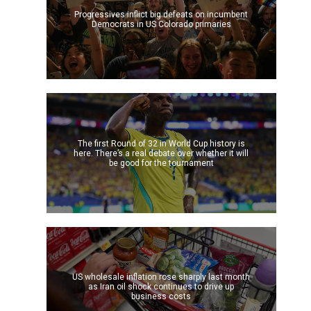
Progressives inflict big defeats on incumbent
Democrats in US Colorado primaries
The first Round of 32 in World Cup history is
e
here. There’s a real debate over whether it will
be good for the tournament
l
US wholesale inflation rose sharply last month
as Iran oil shock continues to drive up
business costs