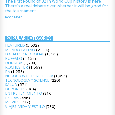
The first Round of 32 in World Cup history is here.
There’s a real debate over whether it will be good for
the tournament
Read More
POPULAR CATEGORIES
FEATURED
(5,532)
MUNDO LATINO
(2,124)
LOCALES / REGIONAL
(1,279)
BUFFALO
(2,155)
DUNKIRK
(1,704)
ROCHESTER
(1,669)
PA
(1,258)
NEGOCIOS / TECNOLOGÍA
(1,093)
TECNOLOGÍA Y SCIENCE
(220)
SALUD
(571)
DEPORTES
(964)
ENTRETENIMIENTO
(816)
EXTRAS
(456)
MOVIES
(232)
VIAJES, VIDA Y ESTILO
(730)