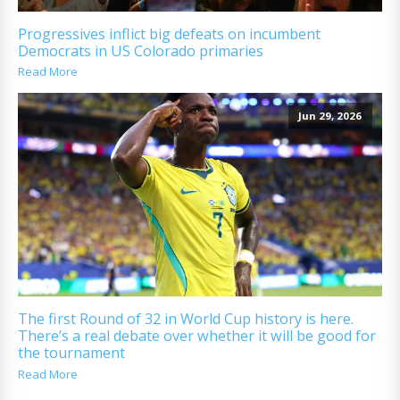
Progressives inflict big defeats on incumbent
Democrats in US Colorado primaries
Read More
Jun 29, 2026
The first Round of 32 in World Cup history is here.
There’s a real debate over whether it will be good for
the tournament
Read More