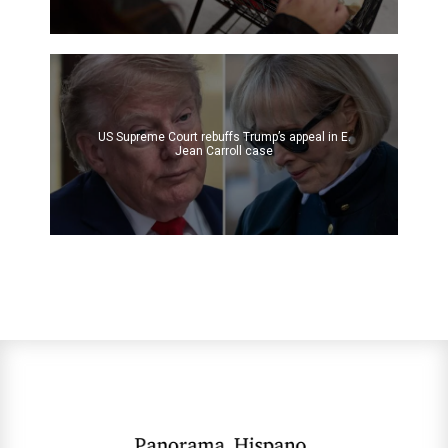
US Supreme Court rebuffs Trump’s appeal in E.
Jean Carroll case