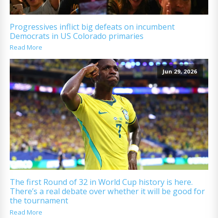
Progressives inflict big defeats on incumbent
Democrats in US Colorado primaries
Read More
Jun 29, 2026
The first Round of 32 in World Cup history is here.
There’s a real debate over whether it will be good for
the tournament
Read More