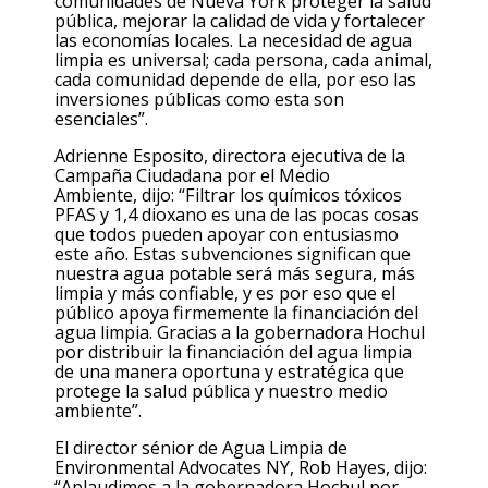
comunidades de Nueva York proteger la salud
pública, mejorar la calidad de vida y fortalecer
las economías locales. La necesidad de agua
limpia es universal; cada persona, cada animal,
cada comunidad depende de
ella
, por eso las
inversiones públicas como esta son
esenciales”.
Adrienne Esposito, directora ejecutiva de la
Campaña Ciudadana por el Medio
Ambiente,
dijo: “Filtrar los químicos tóxicos
PFAS y 1
,4
dioxano es una de las pocas cosas
que todos pueden apoyar con entusiasmo
este año. Estas subvenciones significan que
nuestra agua potable será más
segura
, más
limpia y más confiable, y es por eso que el
público apoya firmemente la financiación del
agua limpia. Gracias a la gobernadora Hochul
por distribuir la financiación del agua limpia
de una manera oportuna y estratégica que
protege la salud pública y nuestro medio
ambiente”.
El director sénior de Agua Limpia de
Environmental Advocates NY, Rob Hayes,
dijo:
“Aplaudimos a la gobernadora Hochul por