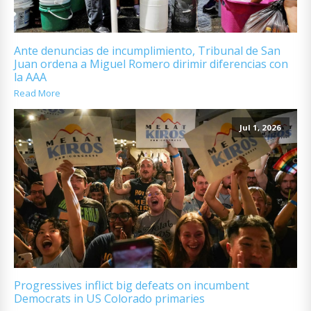
Ante denuncias de incumplimiento, Tribunal de San
Juan ordena a Miguel Romero dirimir diferencias con
la AAA
Read More
Jul 1, 2026
Progressives inflict big defeats on incumbent
Democrats in US Colorado primaries