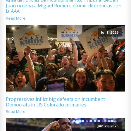
Ante denuncias de incumplimiento, Tribunal de San
Juan ordena a Miguel Romero dirimir diferencias con
la AAA
Read More
Jul 1, 2026
Progressives inflict big defeats on incumbent
Democrats in US Colorado primaries
Read More
Jun 29, 2026