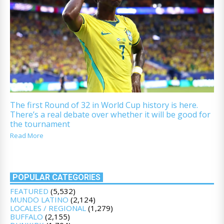
The first Round of 32 in World Cup history is here.
There’s a real debate over whether it will be good for
the tournament
Read More
POPULAR CATEGORIES
FEATURED
(5,532)
MUNDO LATINO
(2,124)
LOCALES / REGIONAL
(1,279)
BUFFALO
(2,155)