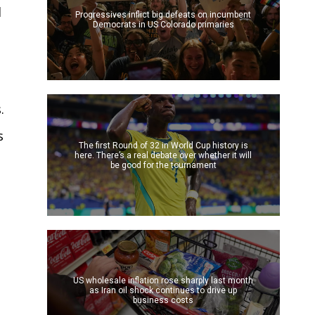
l
Progressives inflict big defeats on incumbent
Democrats in US Colorado primaries
.
s
The first Round of 32 in World Cup history is
here. There’s a real debate over whether it will
be good for the tournament
US wholesale inflation rose sharply last month
as Iran oil shock continues to drive up
business costs