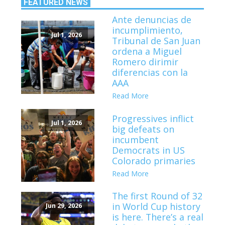
FEATURED NEWS
Ante denuncias de
incumplimiento,
Jul 1, 2026
Tribunal de San Juan
ordena a Miguel
Romero dirimir
diferencias con la
AAA
Read More
Progressives inflict
Jul 1, 2026
big defeats on
incumbent
Democrats in US
Colorado primaries
Read More
The first Round of 32
in World Cup history
Jun 29, 2026
is here. There’s a real