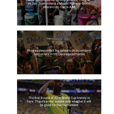
Ante denuncias de incumplimiento, Tribunal
de San Juan ordena a Miguel Romero dirimir
diferencias con la AAA
Progressives inflict big defeats on incumbent
Democrats in US Colorado primaries
The first Round of 32 in World Cup history is
here. There’s a real debate over whether it will
be good for the tournament