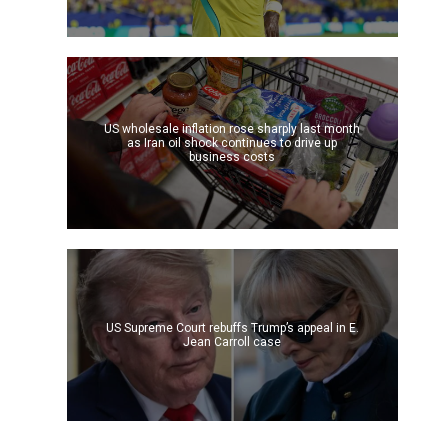
US wholesale inflation rose sharply last month
as Iran oil shock continues to drive up
business costs
US Supreme Court rebuffs Trump’s appeal in E.
Jean Carroll case