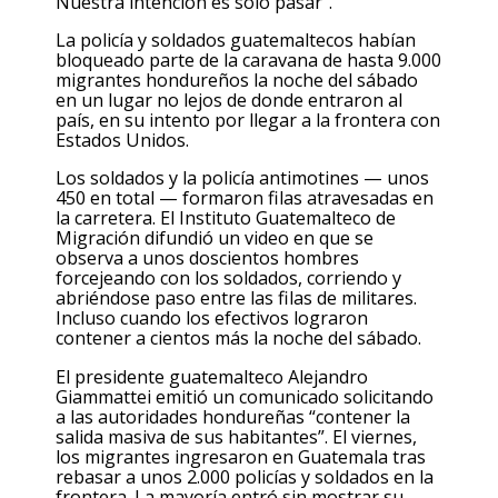
Nuestra intención es sólo pasar”.
La policía y soldados guatemaltecos habían
bloqueado parte de la caravana de hasta 9.000
migrantes hondureños la noche del sábado
en un lugar no lejos de donde entraron al
país, en su intento por llegar a la frontera con
Estados Unidos.
Los soldados y la policía antimotines — unos
450 en total — formaron filas atravesadas en
la carretera. El Instituto Guatemalteco de
Migración difundió un video en que se
observa a unos doscientos hombres
forcejeando con los soldados, corriendo y
abriéndose paso entre las filas de militares.
Incluso cuando los efectivos lograron
contener a cientos más la noche del sábado.
El presidente guatemalteco Alejandro
Giammattei emitió un comunicado solicitando
a las autoridades hondureñas “contener la
salida masiva de sus habitantes”. El viernes,
los migrantes ingresaron en Guatemala tras
rebasar a unos 2.000 policías y soldados en la
frontera. La mayoría entró sin mostrar su