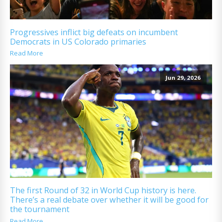
Progressives inflict big defeats on incumbent
Democrats in US Colorado primaries
Read More
Jun 29, 2026
The first Round of 32 in World Cup history is here.
There’s a real debate over whether it will be good for
the tournament
Read More