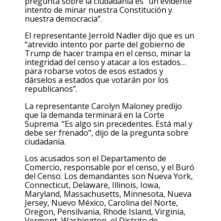
pregunta sobre la ciudadanía es “un evidente
intento de minar nuestra Constitución y
nuestra democracia”.
El representante Jerrold Nadler dijo que es un
“atrevido intento por parte del gobierno de
Trump de hacer trampa en el censo, minar la
integridad del censo y atacar a los estados…
para robarse votos de esos estados y
dárselos a estados que votarán por los
republicanos”.
La representante Carolyn Maloney predijo
que la demanda terminará en la Corte
Suprema. “Es algo sin precedentes. Está mal y
debe ser frenado”, dijo de la pregunta sobre
ciudadanía.
Los acusados son el Departamento de
Comercio, responsable por el censo, y el Buró
del Censo. Los demandantes son Nueva York,
Connecticut, Delaware, Illinois, Iowa,
Maryland, Massachusetts, Minnesota, Nueva
Jersey, Nuevo México, Carolina del Norte,
Oregon, Pensilvania, Rhode Island, Virginia,
Vermont, Washington, el Distrito de