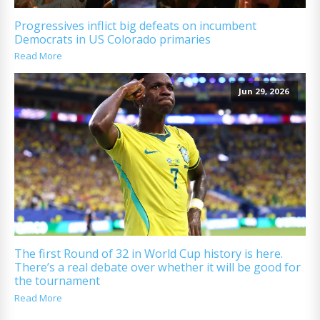
Progressives inflict big defeats on incumbent
Democrats in US Colorado primaries
Read More
Jun 29, 2026
The first Round of 32 in World Cup history is here.
There’s a real debate over whether it will be good for
the tournament
Read More