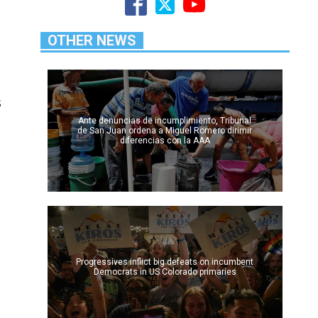
OTHER NEWS
s
Ante denuncias de incumplimiento, Tribunal
de San Juan ordena a Miguel Romero dirimir
diferencias con la AAA
Progressives inflict big defeats on incumbent
Democrats in US Colorado primaries