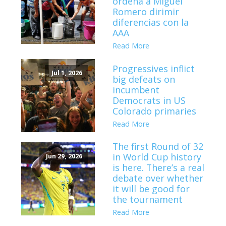
ordena a Miguel
Romero dirimir
diferencias con la
AAA
Read More
Progressives inflict
Jul 1, 2026
big defeats on
incumbent
Democrats in US
Colorado primaries
Read More
The first Round of 32
in World Cup history
Jun 29, 2026
is here. There’s a real
debate over whether
it will be good for
the tournament
Read More