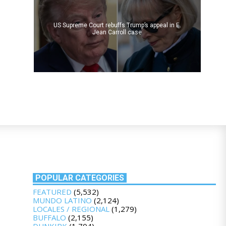
US Supreme Court rebuffs Trump’s appeal in E.
Jean Carroll case
POPULAR CATEGORIES
FEATURED
(5,532)
MUNDO LATINO
(2,124)
LOCALES / REGIONAL
(1,279)
BUFFALO
(2,155)