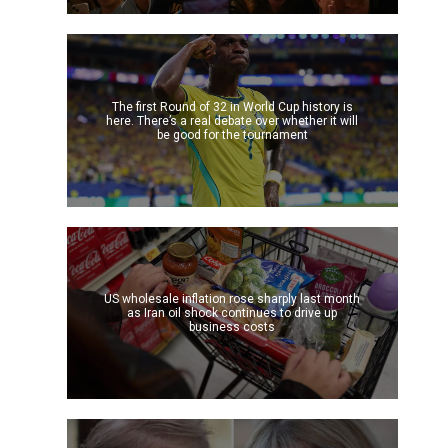
The first Round of 32 in World Cup history is
here. There’s a real debate over whether it will
be good for the tournament
US wholesale inflation rose sharply last month
as Iran oil shock continues to drive up
business costs