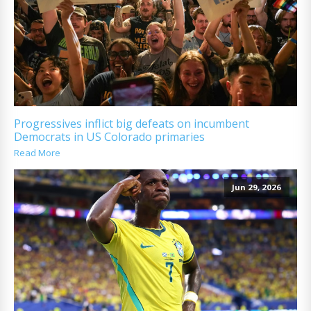
Progressives inflict big defeats on incumbent
Democrats in US Colorado primaries
Read More
Jun 29, 2026