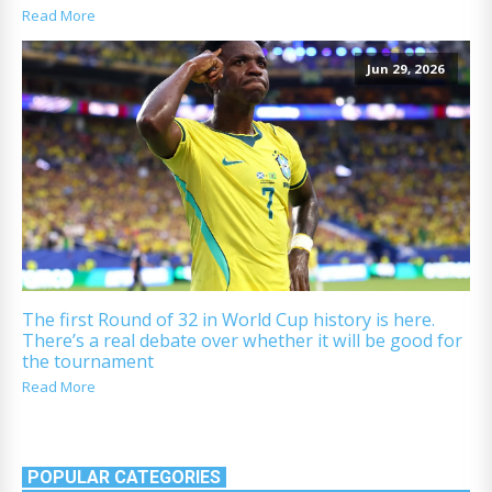
Read More
Jun 29, 2026
The first Round of 32 in World Cup history is here.
There’s a real debate over whether it will be good for
the tournament
Read More
POPULAR CATEGORIES