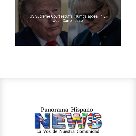
US Supreme Court rebuffs Trump’s appeal in E.
Jean Carroll case