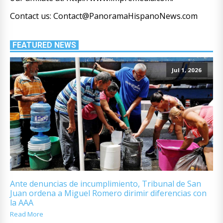
Contact us: Contact@PanoramaHispanoNews.com
FEATURED NEWS
Jul 1, 2026
Ante denuncias de incumplimiento, Tribunal de San
Juan ordena a Miguel Romero dirimir diferencias con
la AAA
Read More