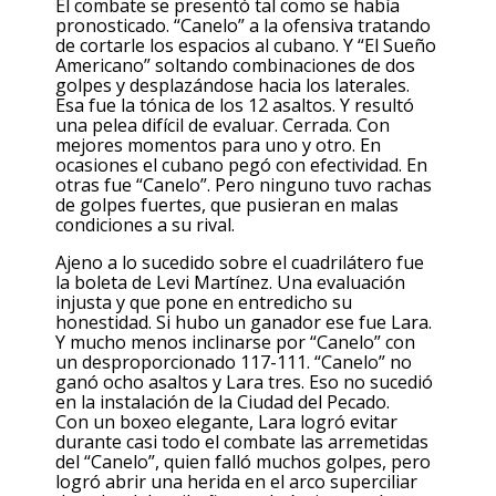
El combate se presentó tal como se había
pronosticado. “Canelo” a la ofensiva tratando
de cortarle los espacios al cubano. Y “El Sueño
Americano” soltando combinaciones de dos
golpes y desplazándose hacia los laterales.
Esa fue la tónica de los 12 asaltos. Y resultó
una pelea difícil de evaluar. Cerrada. Con
mejores momentos para uno y otro. En
ocasiones el cubano pegó con efectividad. En
otras fue “Canelo”. Pero ninguno tuvo rachas
de golpes fuertes, que pusieran en malas
condiciones a su rival.
Ajeno a lo sucedido sobre el cuadrilátero fue
la boleta de Levi Martínez. Una evaluación
injusta y que pone en entredicho su
honestidad. Si hubo un ganador ese fue Lara.
Y mucho menos inclinarse por “Canelo” con
un desproporcionado 117-111. “Canelo” no
ganó ocho asaltos y Lara tres. Eso no sucedió
en la instalación de la Ciudad del Pecado.
Con un boxeo elegante, Lara logró evitar
durante casi todo el combate las arremetidas
del “Canelo”, quien falló muchos golpes, pero
logró abrir una herida en el arco superciliar