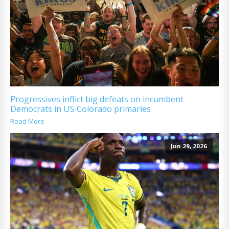
Progressives inflict big defeats on incumbent
Democrats in US Colorado primaries
Read More
Jun 29, 2026