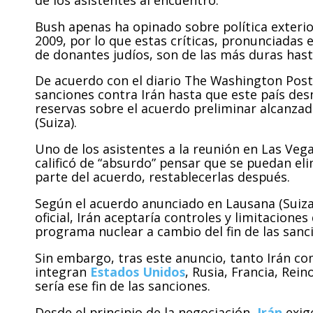
Bush apenas ha opinado sobre política exterio
2009, por lo que estas críticas, pronunciadas
de donantes judíos, son de las más duras hasta
De acuerdo con el diario The Washington Post,
sanciones contra Irán hasta que este país de
reservas sobre el acuerdo preliminar alcanzad
(Suiza).
Uno de los asistentes a la reunión en Las Veg
calificó de “absurdo” pensar que se puedan eli
parte del acuerdo, restablecerlas después.
Según el acuerdo anunciado en Lausana (Suiza) 
oficial, Irán aceptaría controles y limitacione
programa nuclear a cambio del fin de las sanc
Sin embargo, tras este anuncio, tanto Irán co
integran
Estados Unidos
, Rusia, Francia, Rei
sería ese fin de las sanciones.
Desde el principio de la negociación,
Irán
exige