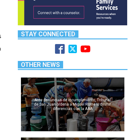
STAY CONNECTED
s
a
OTHER NEWS
Ante denuncias de incumplimiento, Tribunal
de San Juan ordena a Miguel Romero dirimir
diferencias con la AAA