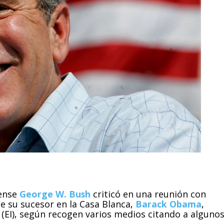
dense
George W. Bush
criticó en una reunión con
de su sucesor en la Casa Blanca,
Barack Obama
,
(EI), según recogen varios medios citando a alguno