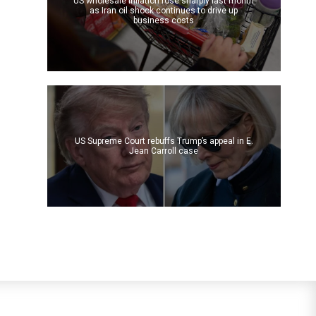
US wholesale inflation rose sharply last month
as Iran oil shock continues to drive up
business costs
US Supreme Court rebuffs Trump’s appeal in E.
Jean Carroll case