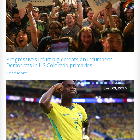
Progressives inflict big defeats on incumbent
Democrats in US Colorado primaries
Read More
Jun 29, 2026