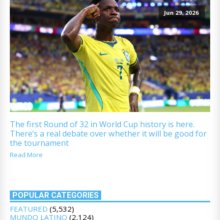
Jun 29, 2026
The first Round of 32 in World Cup history is here.
There’s a real debate over whether it will be good for
the tournament
Read More
POPULAR CATEGORIES
FEATURED
(5,532)
MUNDO LATINO
(2,124)