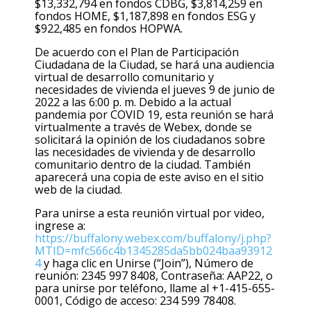
$13,332,794 en fondos CDBG, $3,814,259 en
fondos HOME, $1,187,898 en fondos ESG y
$922,485 en fondos HOPWA.
De acuerdo con el Plan de Participación
Ciudadana de la Ciudad, se hará una audiencia
virtual de desarrollo comunitario y
necesidades de vivienda el jueves 9 de junio de
2022 a las 6:00 p. m. Debido a la actual
pandemia por COVID 19, esta reunión se hará
virtualmente a través de Webex, donde se
solicitará la opinión de los ciudadanos sobre
las necesidades de vivienda y de desarrollo
comunitario dentro de la ciudad. También
aparecerá una copia de este aviso en el sitio
web de la ciudad.
Para unirse a esta reunión virtual por video,
ingrese a:
https://buffalony.webex.com/buffalony/j.php?
MTID=mfc566c4b1345285da5bb024baa93912
4
y haga clic en Unirse (“Join”), Número de
reunión: 2345 997 8408, Contraseña: AAP22, o
para unirse por teléfono, llame al +1-415-655-
0001, Código de acceso: 234 599 78408.