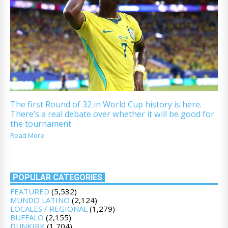
The first Round of 32 in World Cup history is here.
There’s a real debate over whether it will be good for
the tournament
Read More
POPULAR CATEGORIES
FEATURED
(5,532)
MUNDO LATINO
(2,124)
LOCALES / REGIONAL
(1,279)
BUFFALO
(2,155)
DUNKIRK
(1,704)