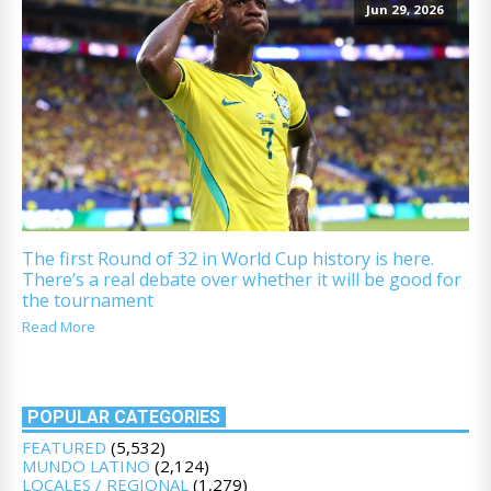
Jun 29, 2026
The first Round of 32 in World Cup history is here.
There’s a real debate over whether it will be good for
the tournament
Read More
POPULAR CATEGORIES
FEATURED
(5,532)
MUNDO LATINO
(2,124)
LOCALES / REGIONAL
(1,279)