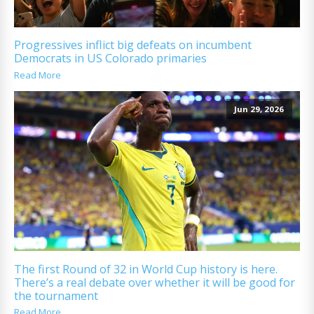
Progressives inflict big defeats on incumbent
Democrats in US Colorado primaries
Read More
Jun 29, 2026
The first Round of 32 in World Cup history is here.
There’s a real debate over whether it will be good for
the tournament
Read More