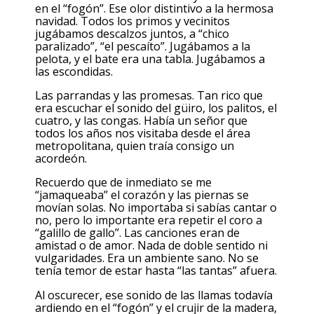
en el “fogón”. Ese olor distintivo a la hermosa
navidad. Todos los primos y vecinitos
jugábamos descalzos juntos, a “chico
paralizado”, “el pescaíto”. Jugábamos a la
pelota, y el bate era una tabla. Jugábamos a
las escondidas.
Las parrandas y las promesas. Tan rico que
era escuchar el sonido del güiro, los palitos, el
cuatro, y las congas. Había un señor que
todos los años nos visitaba desde el área
metropolitana, quien traía consigo un
acordeón.
Recuerdo que de inmediato se me
“jamaqueaba” el corazón y las piernas se
movían solas. No importaba si sabías cantar o
no, pero lo importante era repetir el coro a
“galillo de gallo”. Las canciones eran de
amistad o de amor. Nada de doble sentido ni
vulgaridades. Era un ambiente sano. No se
tenía temor de estar hasta “las tantas” afuera.
Al oscurecer, ese sonido de las llamas todavía
ardiendo en el “fogón” y el crujir de la madera,