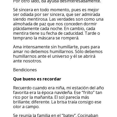
Por otro lado, da ayuda desinteresadamente.
Sé sincera en todo momento, pues es mejor
ser odiada por ser sincera, que ser admirada
siendo mentirosa. Las verdades son como una
almohada de paz que nos conceden dormir
plácidamente cada noche. En cambio, cada
mentira tiene su fecha de caducidad. Tarde o
temprano la máscara se romperá.
Ama intensamente sin humillarte, pues para
amar no debemos humillarnos. Sólo debemos
humillarnos ante el universo y él se abrirá
ante nosotros.
Bendiciones
Que bueno es recordar
Recuerdo cuando era niña, mi estación del año
favorita era la época navideña. Ese “friíto” tan
rico por la mañanita. El sol parecía más
brillante; diferente. La brisa traía consigo ese
olor a campo.
Se reunía la familia en el “batey”. Cocinaban