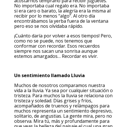
acostarnos temprano para recibir juguetes.
No importaba cual regalo era. No importaba
si era caro o barato, la alegría era la misma al
recibir por lo menos “algo”. Al otro día
encontrábamos la yerba fuera de la ventana
pero eso se nos olvidaba rápido.
¡Cuánto daría por volver a esos tiempos! Pero,
como no se puede, nos tenemos que
conformar con recordar. Esos recuerdos
siempre nos sacan una sonrisa aunque
estemos amargados… Recordar es vivir.
Un sentimiento llamado Lluvia
Muchos de nosotros comparamos nuestra
vida a la lluvia. Ya sea por cualquier situación o
tristeza. Para muchos la lluvia se relaciona con
tristeza y soledad. Días grises y fríos,
acompañados de truenos y relámpagos para
muchos representa un sentimiento depresivo,
solitario, de angustias. La gente mira, pero no
observa. Mira tú, más y profundamente para
que veas la belleza del paisaje el cual una gran