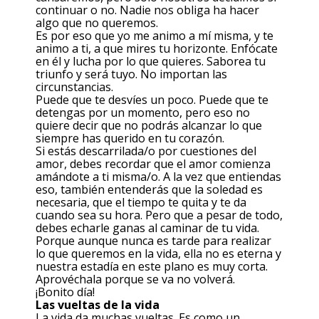
continuar o no. Nadie nos obliga ha hacer
algo que no queremos.
Es por eso que yo me animo a mí misma, y te
animo a ti, a que mires tu horizonte. Enfócate
en él y lucha por lo que quieres. Saborea tu
triunfo y será tuyo. No importan las
circunstancias.
Puede que te desvíes un poco. Puede que te
detengas por un momento, pero eso no
quiere decir que no podrás alcanzar lo que
siempre has querido en tu corazón.
Si estás descarrilada/o por cuestiones del
amor, debes recordar que el amor comienza
amándote a ti misma/o. A la vez que entiendas
eso, también entenderás que la soledad es
necesaria, que el tiempo te quita y te da
cuando sea su hora. Pero que a pesar de todo,
debes echarle ganas al caminar de tu vida.
Porque aunque nunca es tarde para realizar
lo que queremos en la vida, ella no es eterna y
nuestra estadía en este plano es muy corta.
Aprovéchala porque se va no volverá.
¡Bonito día!
Las vueltas de la vida
La vida da muchas vueltas. Es como un