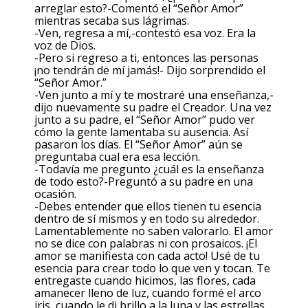
arreglar esto?-Comentó el “Señor Amor”
mientras secaba sus lágrimas.
-Ven, regresa a mí,-contestó esa voz. Era la
voz de Dios.
-Pero si regreso a ti, entonces las personas
¡no tendrán de mí jamás!- Dijo sorprendido el
“Señor Amor.”
-Ven junto a mí y te mostraré una enseñanza,-
dijo nuevamente su padre el Creador. Una vez
junto a su padre, el “Señor Amor” pudo ver
cómo la gente lamentaba su ausencia. Así
pasaron los días. El “Señor Amor” aún se
preguntaba cual era esa lección.
-Todavía me pregunto ¿cuál es la enseñanza
de todo esto?-Preguntó a su padre en una
ocasión.
-Debes entender que ellos tienen tu esencia
dentro de sí mismos y en todo su alrededor.
Lamentablemente no saben valorarlo. El amor
no se dice con palabras ni con prosaicos. ¡El
amor se manifiesta con cada acto! Usé de tu
esencia para crear todo lo que ven y tocan. Te
entregaste cuando hicimos, las flores, cada
amanecer lleno de luz, cuando formé el arco
iris, cuando le di brillo a la luna y las estrellas.