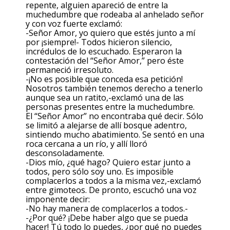
repente, alguien apareció de entre la
muchedumbre que rodeaba al anhelado señor
y con voz fuerte exclamó:
-Señor Amor, yo quiero que estés junto a mí
por ¡siempre!- Todos hicieron silencio,
incrédulos de lo escuchado. Esperaron la
contestación del “Señor Amor,” pero éste
permaneció irresoluto.
-¡No es posible que conceda esa petición!
Nosotros también tenemos derecho a tenerlo
aunque sea un ratito,-exclamó una de las
personas presentes entre la muchedumbre.
El “Señor Amor” no encontraba qué decir. Sólo
se limitó a alejarse de allí bosque adentro,
sintiendo mucho abatimiento. Se sentó en una
roca cercana a un río, y allí lloró
desconsoladamente.
-Dios mío, ¿qué hago? Quiero estar junto a
todos, pero sólo soy uno. Es imposible
complacerlos a todos a la misma vez,-exclamó
entre gimoteos. De pronto, escuchó una voz
imponente decir:
-No hay manera de complacerlos a todos.-
-¿Por qué? ¡Debe haber algo que se pueda
hacer! Tú todo lo puedes, ¿por qué no puedes