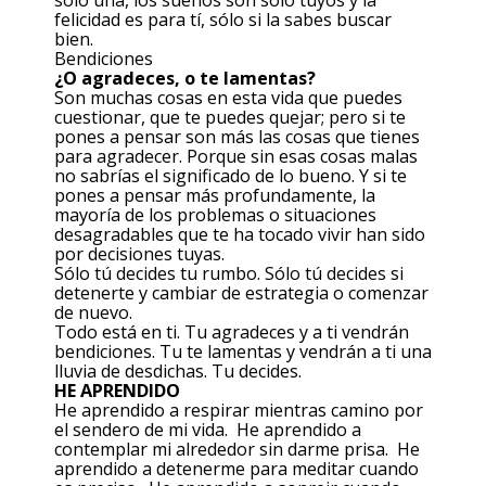
sólo una, los sueños son sólo tuyos y la
felicidad es para tí, sólo si la sabes buscar
bien.
Bendiciones
¿O agradeces, o te lamentas?
Son muchas cosas en esta vida que puedes
cuestionar, que te puedes quejar; pero si te
pones a pensar son más las cosas que tienes
para agradecer. Porque sin esas cosas malas
no sabrías el significado de lo bueno. Y si te
pones a pensar más profundamente, la
mayoría de los problemas o situaciones
desagradables que te ha tocado vivir han sido
por decisiones tuyas.
Sólo tú decides tu rumbo. Sólo tú decides si
detenerte y cambiar de estrategia o comenzar
de nuevo.
Todo está en ti. Tu agradeces y a ti vendrán
bendiciones. Tu te lamentas y vendrán a ti una
lluvia de desdichas. Tu decides.
HE APRENDIDO
He aprendido a respirar mientras camino por
el sendero de mi vida. He aprendido a
contemplar mi alrededor sin darme prisa. He
aprendido a detenerme para meditar cuando