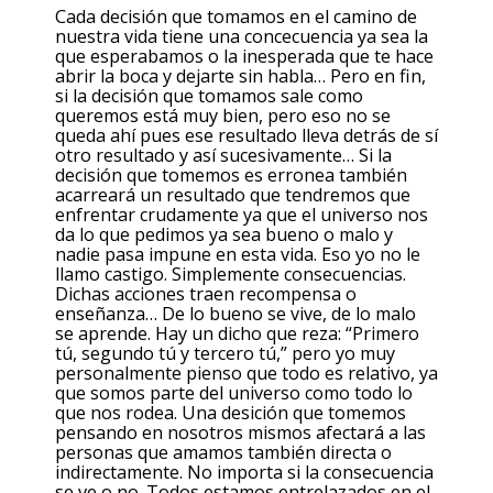
Cada decisión que tomamos en el camino de
nuestra vida tiene una concecuencia ya sea la
que esperabamos o la inesperada que te hace
abrir la boca y dejarte sin habla… Pero en fin,
si la decisión que tomamos sale como
queremos está muy bien, pero eso no se
queda ahí pues ese resultado lleva detrás de sí
otro resultado y así sucesivamente… Si la
decisión que tomemos es erronea también
acarreará un resultado que tendremos que
enfrentar crudamente ya que el universo nos
da lo que pedimos ya sea bueno o malo y
nadie pasa impune en esta vida. Eso yo no le
llamo castigo. Simplemente consecuencias.
Dichas acciones traen recompensa o
enseñanza… De lo bueno se vive, de lo malo
se aprende. Hay un dicho que reza: “Primero
tú, segundo tú y tercero tú,” pero yo muy
personalmente pienso que todo es relativo, ya
que somos parte del universo como todo lo
que nos rodea. Una desición que tomemos
pensando en nosotros mismos afectará a las
personas que amamos también directa o
indirectamente. No importa si la consecuencia
se ve o no. Todos estamos entrelazados en el