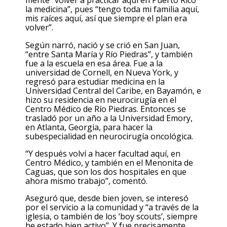
mente “volver a practicar aquí en Puerto Rico
la medicina”, pues “tengo toda mi familia aquí,
mis raíces aquí, así que siempre el plan era
volver”.
Según narró, nació y se crió en San Juan,
“entre Santa María y Río Piedras”, y también
fue a la escuela en esa área. Fue a la
universidad de Cornell, en Nueva York, y
regresó para estudiar medicina en la
Universidad Central del Caribe, en Bayamón, e
hizo su residencia en neurocirugía en el
Centro Médico de Río Piedras. Entonces se
trasladó por un año a la Universidad Emory,
en Atlanta, Georgia, para hacer la
subespecialidad en neurocirugía oncológica.
“Y después volví a hacer facultad aquí, en
Centro Médico, y también en el Menonita de
Caguas, que son los dos hospitales en que
ahora mismo trabajo”, comentó.
Aseguró que, desde bien joven, se interesó
por el servicio a la comunidad y “a través de la
iglesia, o también de los ‘boy scouts’, siempre
he estado bien activo”. Y fue precisamente