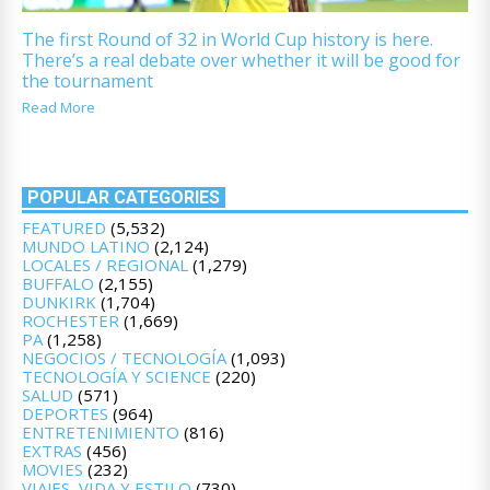
The first Round of 32 in World Cup history is here.
There’s a real debate over whether it will be good for
the tournament
Read More
POPULAR CATEGORIES
FEATURED
(5,532)
MUNDO LATINO
(2,124)
LOCALES / REGIONAL
(1,279)
BUFFALO
(2,155)
DUNKIRK
(1,704)
ROCHESTER
(1,669)
PA
(1,258)
NEGOCIOS / TECNOLOGÍA
(1,093)
TECNOLOGÍA Y SCIENCE
(220)
SALUD
(571)
DEPORTES
(964)
ENTRETENIMIENTO
(816)
EXTRAS
(456)
MOVIES
(232)
VIAJES, VIDA Y ESTILO
(730)